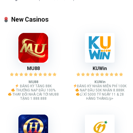
New Casinos
MU88
KUWin
MU88
KUWin
ĐĂNG KÝ TẶNG 88K
ĐĂNG KÝ NHẬN MIỄN PHÍ 100K
THƯỞNG NẠP ĐẦU 100%
NẠP ĐẦU 50K NHẬN 8.888K
THAY ĐỔI NHÀ CÁI TỚI MU88
LÌ XÌ 5000 TỶ NGÀY 11 & 28
TẶNG 1.888.888
HÀNG THÁNG/p>