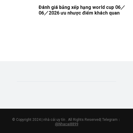
Đánh giá bảng xếp hạng world cup 06／
06／2026 ưu nhược điểm khách quan
© Copyright 2024 | nhà cái uy tín . All Rights Reserved| Telegram：
@Nhacai8899