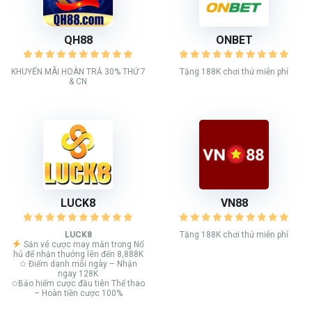
QH88
ONBET
KHUYẾN MÃI HOÀN TRẢ 30% THỨ 7
Tặng 188K chơi thử miễn phí
& CN
LUCK8
VN88
LUCK8
Tặng 188K chơi thử miễn phí
Săn vé cược may mắn trong Nổ
hủ để nhận thưởng lên đến 8,888K
✩ Điểm danh mỗi ngày – Nhận
ngay 128K
✩Bảo hiểm cược đầu tiên Thể thao
– Hoàn tiền cược 100%