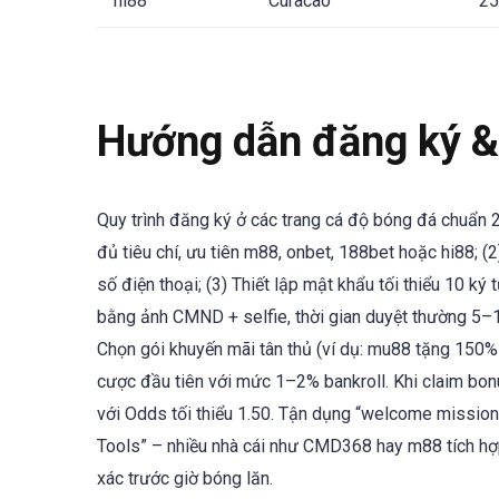
hi88
Curacao
25
Hướng dẫn đăng ký &
Quy trình đăng ký ở các trang cá độ bóng đá chuẩn 
đủ tiêu chí, ưu tiên m88, onbet, 188bet hoặc hi88;
số điện thoại; (3) Thiết lập mật khẩu tối thiểu 10 ký
bằng ảnh CMND + selfie, thời gian duyệt thường 5–15
Chọn gói khuyến mãi tân thủ (ví dụ: mu88 tặng 150% t
cược đầu tiên với mức 1–2% bankroll. Khi claim bonus,
với Odds tối thiểu 1.50. Tận dụng “welcome mission”
Tools” – nhiều nhà cái như CMD368 hay m88 tích hợp 
xác trước giờ bóng lăn.