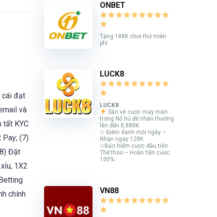
ONBET
Tặng 188K chơi thử miễn
phí
LUCK8
 cái đạt
LUCK8
email và
Săn vé cược may mắn
trong Nổ hủ để nhận thưởng
n tất KYC
lên đến 8,888K
✩ Điểm danh mỗi ngày –
 Pay; (7)
Nhận ngay 128K
✩Bảo hiểm cược đầu tiên
(8) Đặt
Thể thao – Hoàn tiền cược
100%
 xỉu, 1X2
Betting
VN88
nh chính