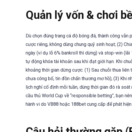
Quản lý vốn & chơi b
Dù chọn đúng trang cá độ bóng đá, thành công vẫn ph
cược riêng, không dùng chung quỹ sinh hoạt; (2) Chi
ngày (ví dụ lỗ 6% bankroll thì dừng) và stop-win (l
tự động khóa tài khoản sau khi đạt giới hạn. Khi chuỗ
khoảng thời gian dừng cược: (1) Sau chuỗi thua liên t
chưa công bố, tin đồn chấn thương mơ hồ); (3) Khi n
lịch nghỉ cố định mỗi tuần, dùng thời gian đó rà soát
cầu thủ World Cup về “responsible betting”, bạn nên
hành vi do VB88 hoặc 188bet cung cấp để phát hiện 
Câu hỏi thường gặp (