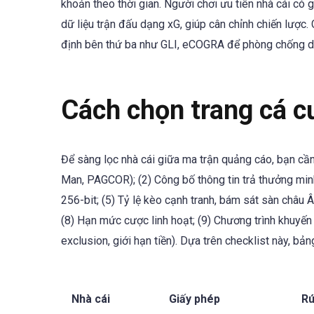
khoản theo thời gian. Người chơi ưu tiên nhà cái có
dữ liệu trận đấu dạng xG, giúp cân chỉnh chiến lược
định bên thứ ba như GLI, eCOGRA để phòng chống dàn 
Cách chọn trang cá cư
Để sàng lọc nhà cái giữa ma trận quảng cáo, bạn cần m
Man, PAGCOR); (2) Công bố thông tin trả thưởng min
256-bit; (5) Tỷ lệ kèo cạnh tranh, bám sát sàn châu Âu
(8) Hạn mức cược linh hoạt; (9) Chương trình khuyến 
exclusion, giới hạn tiền). Dựa trên checklist này, b
Nhà cái
Giấy phép
Rú