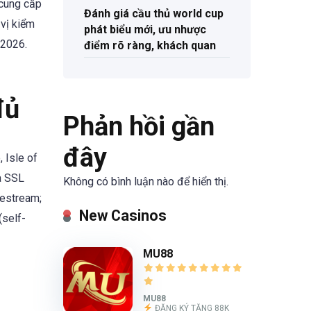
 cung cấp
Đánh giá cầu thủ world cup
 vị kiểm
phát biểu mới, ưu nhược
 2026.
điểm rõ ràng, khách quan
đủ
Phản hồi gần
đây
 Isle of
a SSL
Không có bình luận nào để hiển thị.
ivestream;
New Casinos
(self-
MU88
MU88
ĐĂNG KÝ TẶNG 88K