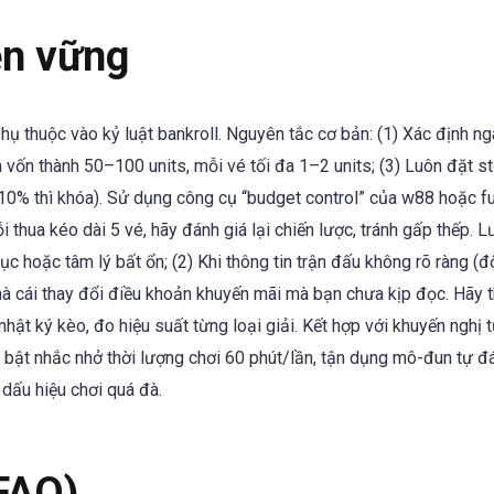
ền vững
ụ thuộc vào kỷ luật bankroll. Nguyên tắc cơ bản: (1) Xác định n
a vốn thành 50–100 units, mỗi vé tối đa 1–2 units; (3) Luôn đặt s
ãi 10% thì khóa). Sử dụng công cụ “budget control” của w88 hoặc 
i thua kéo dài 5 vé, hãy đánh giá lại chiến lược, tránh gấp thếp. L
ục hoặc tâm lý bất ổn; (2) Khi thông tin trận đấu không rõ ràng (đ
hà cái thay đổi điều khoản khuyến mãi mà bạn chưa kịp đọc. Hãy t
 nhật ký kèo, đo hiệu suất từng loại giải. Kết hợp với khuyến nghị 
 bật nhắc nhở thời lượng chơi 60 phút/lần, tận dụng mô-đun tự đ
dấu hiệu chơi quá đà.
FAQ)