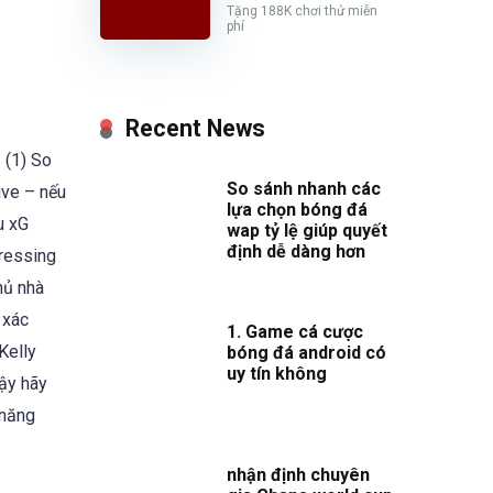
Tặng 188K chơi thử miễn
phí
Recent News
 (1) So
So sánh nhanh các
ive – nếu
lựa chọn bóng đá
u xG
wap tỷ lệ giúp quyết
định dễ dàng hơn
pressing
hủ nhà
 xác
1. Game cá cược
Kelly
bóng đá android có
uy tín không
vậy hãy
 năng
nhận định chuyên