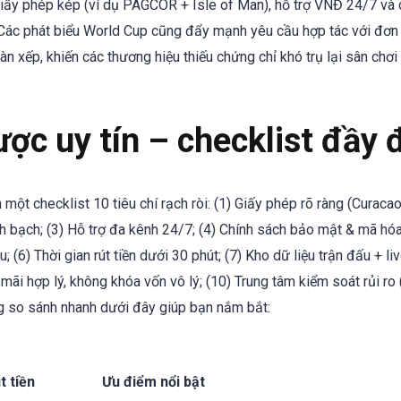
 giấy phép kép (ví dụ PAGCOR + Isle of Man), hỗ trợ VNĐ 24/7 và
. Các phát biểu World Cup cũng đẩy mạnh yêu cầu hợp tác với đơn
xếp, khiến các thương hiệu thiếu chứng chỉ khó trụ lại sân chơi
ợc uy tín – checklist đầy 
ột checklist 10 tiêu chí rạch ròi: (1) Giấy phép rõ ràng (Curacao,
h bạch; (3) Hỗ trợ đa kênh 24/7; (4) Chính sách bảo mật & mã hó
; (6) Thời gian rút tiền dưới 30 phút; (7) Kho dữ liệu trận đấu + l
mãi hợp lý, không khóa vốn vô lý; (10) Trung tâm kiểm soát rủi ro 
ảng so sánh nhanh dưới đây giúp bạn nắm bắt:
t tiền
Ưu điểm nổi bật