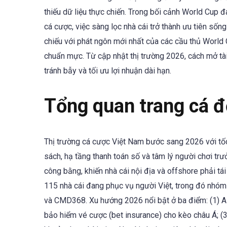
thiếu dữ liệu thực chiến. Trong bối cảnh World Cup 
cá cược, việc sàng lọc nhà cái trở thành ưu tiên sốn
chiếu với phát ngôn mới nhất của các cầu thủ World 
chuẩn mực. Từ cập nhật thị trường 2026, cách mở tà
tránh bẫy và tối ưu lợi nhuận dài hạn.
Tổng quan trang cá đ
Thị trường cá cược Việt Nam bước sang 2026 với tố
sách, hạ tầng thanh toán số và tâm lý người chơi tr
công bằng, khiến nhà cái nội địa và offshore phải tái
115 nhà cái đang phục vụ người Việt, trong đó nhó
và CMD368. Xu hướng 2026 nổi bật ở ba điểm: (1) API 
bảo hiểm vé cược (bet insurance) cho kèo châu Á; (3