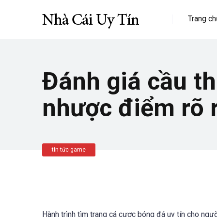
Trang ch
Đánh giá cầu th
nhược điểm rõ 
tin tức game
Hành trình tìm trang cá cược bóng đá uy tín cho ngườ