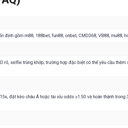
ổn định gồm m88, 188bet, fun88, onbet, CMD368, VB88, mu88, hi
 rõ, selfie trùng khớp; trường hợp đặc biệt có thể yêu cầu thêm
15x, đặt kèo châu Á hoặc tài xỉu odds ≥1.50 và hoàn thành trong 