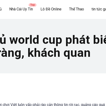
ủ
Nhà Cái Uy Tín
Lô Đề Online
Thể Thao
tin tức 
ủ world cup phát bi
ràng, khách quan
i chơi Việt luôn vấp phải rào cản thông tin rời rạc, quảng cáo quá