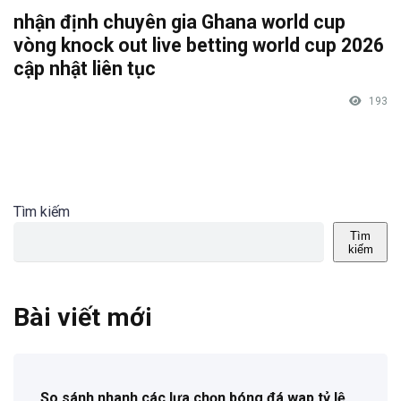
nhận định chuyên gia Ghana world cup
vòng knock out live betting world cup 2026
cập nhật liên tục
193
Tìm kiếm
Tìm
kiếm
Bài viết mới
So sánh nhanh các lựa chọn bóng đá wap tỷ lệ