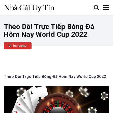
Theo Dõi Trực Tiếp Bóng Đá
Hôm Nay World Cup 2022
tin tức game
Theo Dõi Trực Tiếp Bóng Đá Hôm Nay World Cup 2022