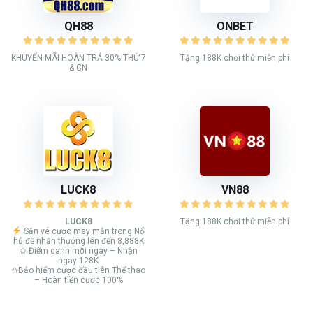
QH88
ONBET
KHUYẾN MÃI HOÀN TRẢ 30% THỨ 7
Tặng 188K chơi thử miễn phí
& CN
LUCK8
VN88
LUCK8
Tặng 188K chơi thử miễn phí
Săn vé cược may mắn trong Nổ
hủ để nhận thưởng lên đến 8,888K
✩ Điểm danh mỗi ngày – Nhận
ngay 128K
✩Bảo hiểm cược đầu tiên Thể thao
– Hoàn tiền cược 100%